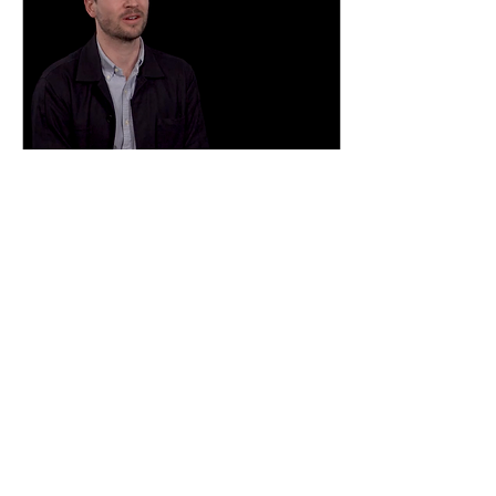
25. Juni 2023
∙
2
Min.
Contactify: Digitale
Visitenkarte
Mit Software- und
Hardware-Lösungen wollen
die Gründer den
Kontaktaustausch in die
Moderne holen. Die
Business-Idee Die gute
alte...
78
0
2