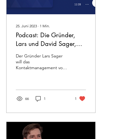
25. Juni 2023
∙
1
Min.
Podcast: Die Gründer,
Lars und David Sager,
die aus einer Papeterie-
Der Gründer Lars Sager
Familie stammen
will das
Kontaktmanagement von
Firmen optimieren und
digitalisieren. Mit einer
Berührung sollen
Kontaktdetails...
66
1
1