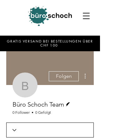
GRATIS VERSAND BEI BESTELLUNGEN ÜBER
CHF 100
Weitere Optionen
Folgen
Büro Schoch Team
Autor
Büro Schoch Team
0 Follower
0 Gefolgt