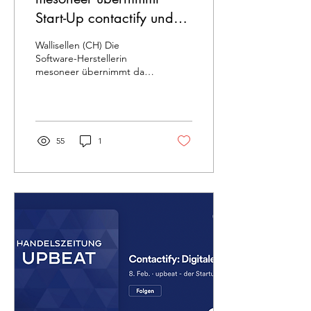
Start-Up contactify und
kündigt neue Software an
Wallisellen (CH) Die
Software-Herstellerin
mesoneer übernimmt das
auf Software-as-a-Service
im Business-to-Business-
Umfeld (B2B)...
55
1